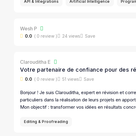
API & Integrations
Artificial Intelligence
Progra
Wesh P
0.0
( 0 review )
24 views
Save
Clarouditha E
Votre partenaire de confiance pour des ré
0.0
( 0 review )
51 views
Save
Bonjour ! Je suis Clarouditha, expert en révision et cor
particuliers dans la réalisation de leurs projets en appo
Mon objectif : transformer vos idées en résultats concr
Editing & Proofreading