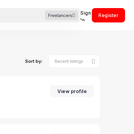
Sign
Register
Freelancers
In
Sort by:
View profile