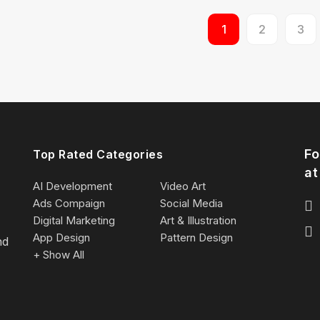
1
2
3
Fo
Top Rated Categories
at
AI Development
Video Art
Ads Compaign
Social Media
Digital Marketing
Art & Illustration
App Design
Pattern Design
nd
+ Show All