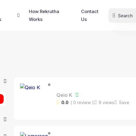
How Rekrutha
Contact
s
Works
Us
Qeio K
0.0
( 0 review )
9 views
Save