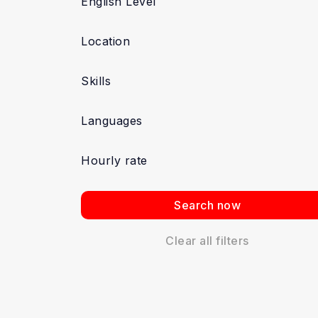
English Level
Location
Skills
Languages
Hourly rate
Search now
Clear all filters