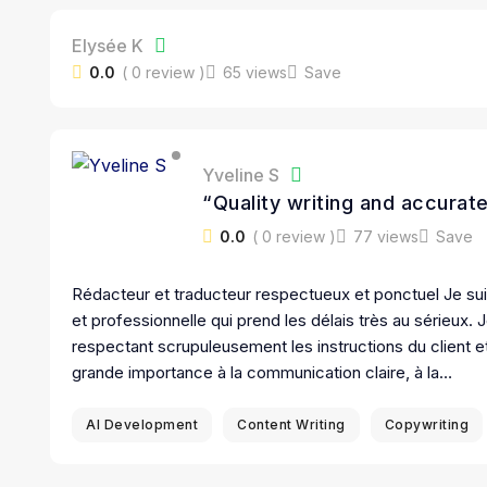
Elysée K
0.0
( 0 review )
65 views
Save
Yveline S
“Quality writing and accurate
always on time.”
0.0
( 0 review )
77 views
Save
Rédacteur et traducteur respectueux et ponctuel Je sui
et professionnelle qui prend les délais très au sérieux. 
respectant scrupuleusement les instructions du client e
grande importance à la communication claire, à la…
AI Development
Content Writing
Copywriting